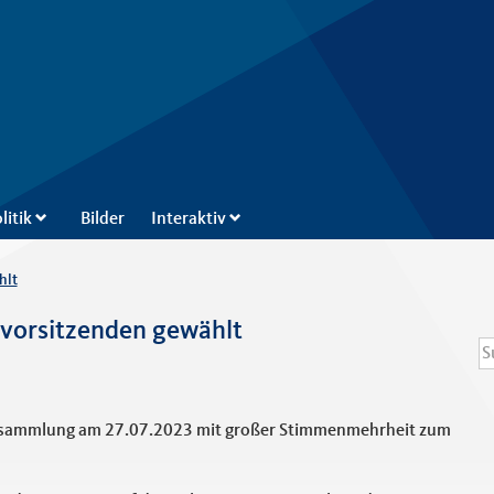
litik
Bilder
Interaktiv
hlt
vorsitzenden gewählt
S
S
ersammlung am 27.07.2023 mit großer Stimmenmehrheit zum