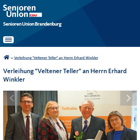
Senioren Union Brandenburg
Toggle navigation
Sie sind hier
»
Verleihung "Veltener Teller" an Herrn Erhard Winkler
Verleihung "Veltener Teller" an Herrn Erhard
Winkler